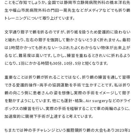
ことをご存知でしょうか。全国では静岡市立静岡病院外科の橋本洋右先
医療コラム
生や福山市民病院外科の門田一晃先生などがメディアなどでも折り鶴
トレーニングについて取り上げています。
交通アクセス
文字通り鉗子で鶴を折るのですが、折り紙を扱うため愛護的に扱わない
と破れたり、左右の鉗子を強調して動かさないとうまく折れません。最初
は1時間かかっても折れない・つぶれたよくわからない物体が出来上が
るなど、難易度は高いです。しかし、練習を重ねるときれいに折れるよう
になり、1羽にかかる時間も30分、10分、5分と短くなります。
重要なことは折り鶴が折れることではなく、折り鶴の練習を通して習得
できる愛護的操作・両手の協調運動を手術で生かすことです。私は折り
鶴の向こう側に患者さんの姿を想像し実際の手術をイメージして鉗子
を動かすようにしています。他にも運針・結紮、Air surgeryなどのドライ
ボックスの練習を行い、実際の手術を経験することで車の両輪のように、
加速度的に鏡視下手術が上達すると考えています。
ちまたでは神の手チャレンジという腹腔鏡折り鶴の大会もあり2023年1