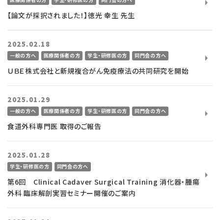
医療コラム
【論文が採択されました！】徳光 幸生 先生
2025.02.18
交通アクセス
一般の方へ
医療関係者の方
学生・研修医の方
同門会の方へ
ＵＢＥ株式会社と新規複合がん免疫療法の共同研究を開始
2025.01.29
一般の方へ
医療関係者の方
学生・研修医の方
同門会の方へ
食道外科専門医 取得のご報告
2025.01.28
学生・研修医の方
同門会の方へ
第6回 Clinical Cadaver Surgical Training 消化器・腫瘍
外科 臨床解剖実習セミナー開催のご案内