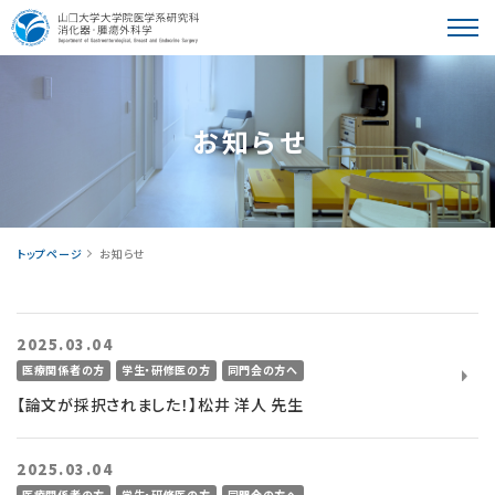
教室紹介
お知らせ
患者さんへ
トップページ
お知らせ
2025.03.04
医療関係者の方
学生・研修医の方
同門会の方へ
学⽣・研修医の皆様へ
【論文が採択されました！】松井 洋人 先生
2025.03.04
医療関係者の方
学生・研修医の方
同門会の方へ