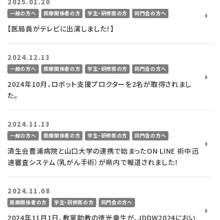
2025.01.20
一般の方へ
医療関係者の方
学生・研修医の方
同門会の方へ
【医局員がテレビに出演しました！】
2024.12.13
一般の方へ
医療関係者の方
学生・研修医の方
同門会の方へ
2024年10月、ロボット支援プロクターを2名が取得されまし
た。
2024.11.13
一般の方へ
医療関係者の方
学生・研修医の方
同門会の方へ
済生会豊浦病院と山口大学の連携で始まったON LINE 術中迅
速審査システム（乳がん手術）が県内で報道されました！
2024.11.08
医療関係者の方
学生・研修医の方
同門会の方へ
2024年11月1日、教室助教の徳光幸生が、JDDW2024におい